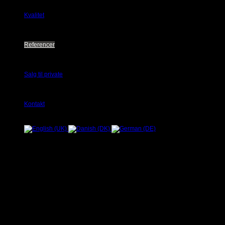
Kvalitet
Referencer
Salg til private
Kontakt
Villa i Gladsakse
Villa i Gladsakse - Byggeår 2007
Copyright © 2026 Ølstrup Skodder - Ølstrup Maskinsnedkeri. Alle rettigheder rese