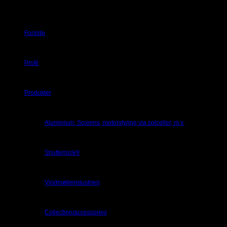
Forside
Profil
Produkter
Aluminium, Screens, motorstyring via solceller, m.v.
Shutterlock®
Vindmølleindustrien
Collection/accessories