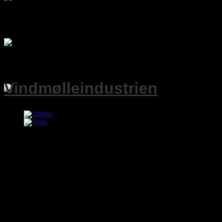
Image 3 title
type your text for third image here
Image 4 title
type your text for 4th image here
Vindmølleindustrien
Udvikling og produktion af indpakning til transport af kostbart speci
til vindmølleindustrien i godkendt varmebehandlet materiale til worl
forsendelse.
F.eks. Tårnløfteudstyr, tryksmørestationer, induktionslejevarmere m