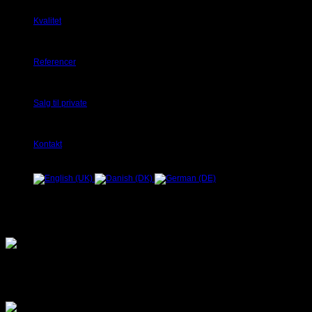
Kvalitet
Referencer
Salg til private
Kontakt
Image 1 title
type your text for first image here
Image 2 title
type your text for second image here